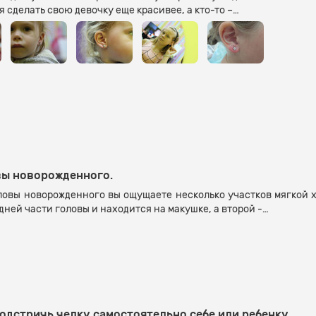
 сделать свою девочку еще красивее, а кто-то –…
вы новорожденного.
овы новорожденного вы ощущаете несколько участков мягкой х
ней части головы и находится на макушке, а второй -…
подстричь челку самостоятельно себе или ребенку